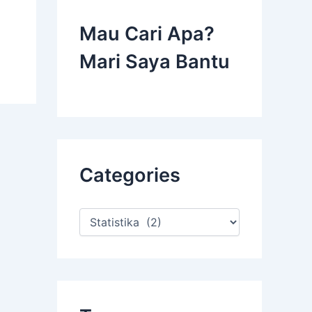
Mau Cari Apa?
Mari Saya Bantu
Categories
C
a
t
e
g
o
r
i