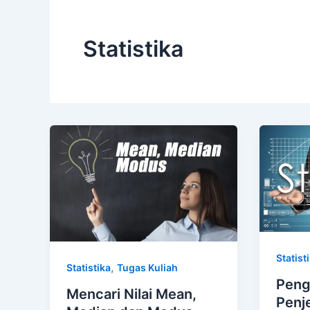
Statistika
Statist
,
Statistika
Tugas Kuliah
Peng
Mencari Nilai Mean,
Penje