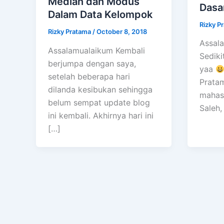
Median dan Modus
Dasa
Dalam Data Kelompok
Rizky P
Rizky Pratama
/
October 8, 2018
Assal
Assalamualaikum Kembali
Sediki
berjumpa dengan saya,
yaa
setelah beberapa hari
Pratam
dilanda kesibukan sehingga
mahas
belum sempat update blog
Saleh, 
ini kembali. Akhirnya hari ini
[…]