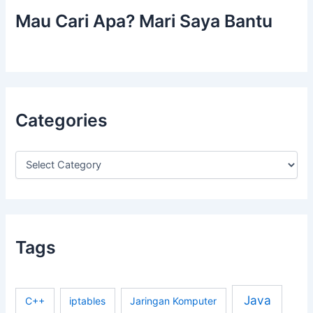
Mau Cari Apa? Mari Saya Bantu
Categories
C
a
t
e
g
o
r
Tags
i
e
s
Java
C++
iptables
Jaringan Komputer