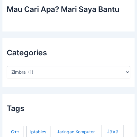
Mau Cari Apa? Mari Saya Bantu
Categories
C
a
t
e
g
o
r
Tags
i
e
s
Java
C++
iptables
Jaringan Komputer